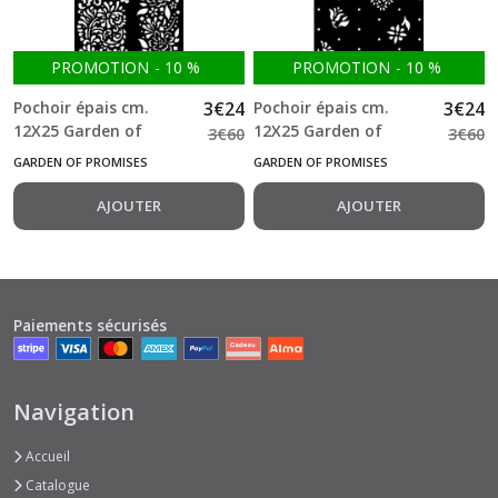
PROMOTION
-
10
%
PROMOTION
-
10
%
Pochoir épais cm.
3
€
24
Pochoir épais cm.
3
€
24
12X25 Garden of
12X25 Garden of
3
€
60
3
€
60
Promises borders
Promises rosebuds
GARDEN OF PROMISES
GARDEN OF PROMISES
AJOUTER
AJOUTER
Paiements sécurisés
Navigation
Accueil
Catalogue