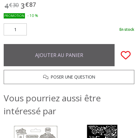
€
87
3
4
€
30
-
10
%
PROMOTION
En stock
AJOUTER AU PANIER
POSER UNE QUESTION
Vous pourriez aussi être
intéressé par