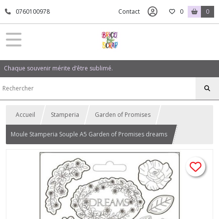
0760100978
Contact
0
0
Chaque souvenir mérite d’être sublimé.
Accueil
Stamperia
Garden of Promises
Moule Stamperia Souple A5 Garden of Promises dreams