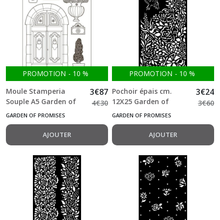
PROMOTION
-
10
%
PROMOTION
-
10
%
Moule Stamperia
3
€
87
Pochoir épais cm.
3
€
24
Souple A5 Garden of
12X25 Garden of
4
€
30
3
€
60
Promises Old London
Promises bird
GARDEN OF PROMISES
GARDEN OF PROMISES
road
AJOUTER
AJOUTER