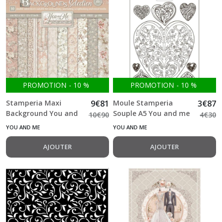
PROMOTION
-
10
%
PROMOTION
-
10
%
Stamperia Maxi
9
€
81
Moule Stamperia
3
€
87
Background You and
Souple A5 You and me
10
€
90
4
€
30
Me 30.5*30.5 cm
hearts
YOU AND ME
YOU AND ME
double Face Bloc 10
feuilles (12"X12")
AJOUTER
AJOUTER