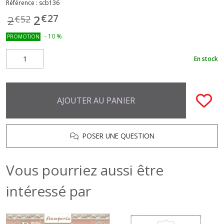
Référence :
scb136
€
27
2
2
€
52
-
10
%
PROMOTION
En stock
AJOUTER AU PANIER
POSER UNE QUESTION
Vous pourriez aussi être
intéressé par