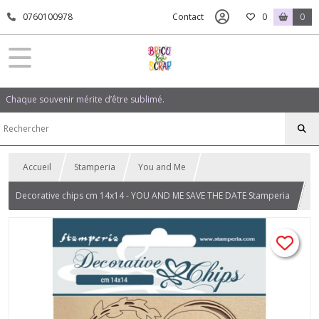
0760100978
Contact
0
0
Chaque souvenir mérite d’être sublimé.
Accueil
Stamperia
You and Me
Decorative chips cm 14x14 - YOU AND ME SAVE THE DATE Stamperia