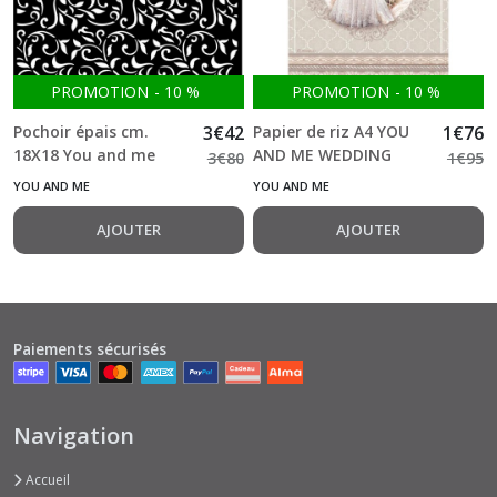
PROMOTION
-
10
%
PROMOTION
-
10
%
Pochoir épais cm.
3
€
42
Papier de riz A4 YOU
1
€
76
18X18 You and me
AND ME WEDDING
3
€
80
1
€
95
texture
DRESS
YOU AND ME
YOU AND ME
AJOUTER
AJOUTER
Paiements sécurisés
Navigation
Accueil