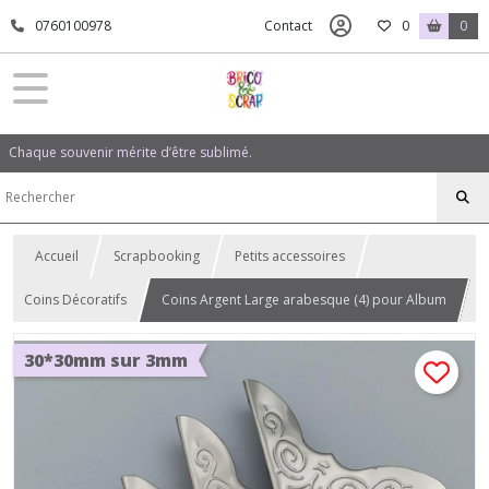
0760100978
Contact
0
0
Chaque souvenir mérite d’être sublimé.
Accueil
Scrapbooking
Petits accessoires
Coins Décoratifs
Coins Argent Large arabesque (4) pour Album
30*30mm sur 3mm