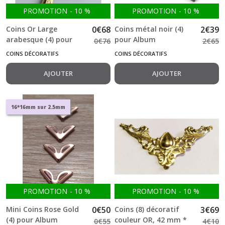
PROMOTION
-
10
%
PROMOTION
-
10
%
Coins Or Large
0
€
68
Coins métal noir (4)
2
€
39
arabesque (4) pour
pour Album
0
€
76
2
€
65
Album
COINS DÉCORATIFS
COINS DÉCORATIFS
AJOUTER
AJOUTER
16*16mm sur 2.5mm
PROMOTION
-
10
%
PROMOTION
-
10
%
Mini Coins Rose Gold
0
€
50
Coins (8) décoratif
3
€
69
(4) pour Album
couleur OR, 42 mm *
0
€
55
4
€
10