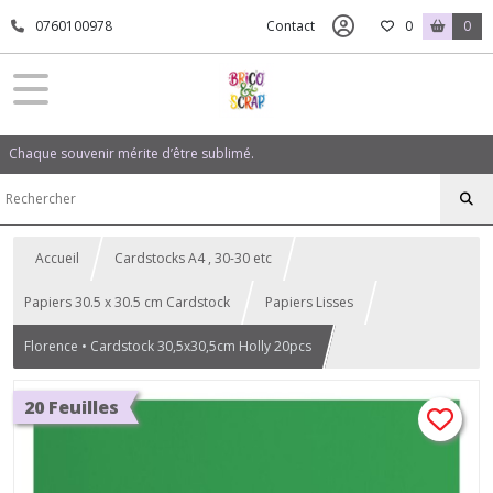
0760100978
Contact
0
0
Chaque souvenir mérite d’être sublimé.
Accueil
Cardstocks A4 , 30-30 etc
Papiers 30.5 x 30.5 cm Cardstock
Papiers Lisses
Florence • Cardstock 30,5x30,5cm Holly 20pcs
20 Feuilles