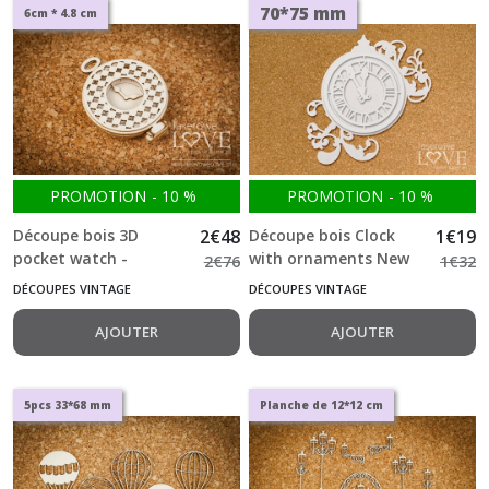
70*75 mm
6cm * 4.8 cm
PROMOTION
-
10
%
PROMOTION
-
10
%
Découpe bois 3D
2
€
48
Découpe bois Clock
1
€
19
pocket watch -
with ornaments New
2
€
76
1
€
32
Vintage Gentelman
Year's Eve -813-
DÉCOUPES VINTAGE
DÉCOUPES VINTAGE
-450-
AJOUTER
AJOUTER
5pcs 33*68 mm
Planche de 12*12 cm