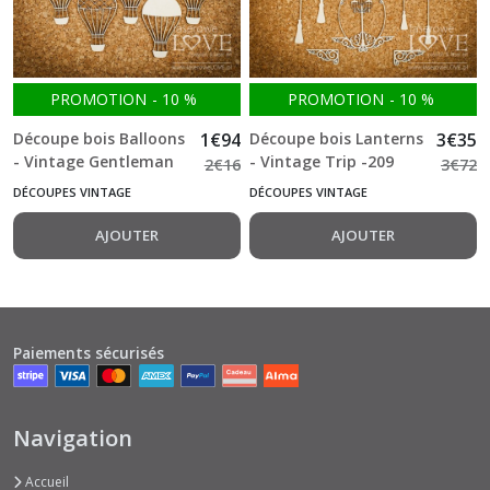
PROMOTION
-
10
%
PROMOTION
-
10
%
Découpe bois Balloons
1
€
94
Découpe bois Lanterns
3
€
35
- Vintage Gentleman
- Vintage Trip -209
2
€
16
3
€
72
-167
DÉCOUPES VINTAGE
DÉCOUPES VINTAGE
AJOUTER
AJOUTER
Paiements sécurisés
Navigation
Accueil