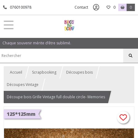
0760100978
Contact
0
0
Chaque souvenir mérite d’être sublimé.
Accueil
Scrapbooking
Découpes bois
Découpes Vintage
Découpe bois Grille Vintage full double circle- Memories
125*125mm