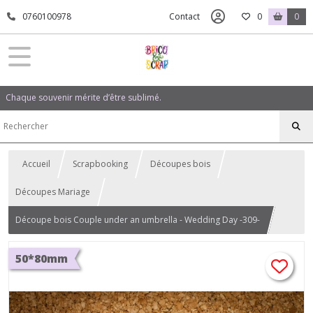
0760100978
Contact
0
0
Chaque souvenir mérite d’être sublimé.
Accueil
Scrapbooking
Découpes bois
Découpes Mariage
Découpe bois Couple under an umbrella - Wedding Day -309-
50*80mm