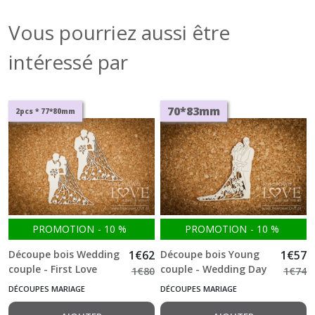
Vous pourriez aussi être
intéressé par
70*83mm
2pcs * 77*80mm
PROMOTION
-
10
%
PROMOTION
-
10
%
Découpe bois Wedding
1
€
62
Découpe bois Young
1
€
57
couple - First Love
couple - Wedding Day
1
€
80
1
€
74
-982-
-301-
DÉCOUPES MARIAGE
DÉCOUPES MARIAGE