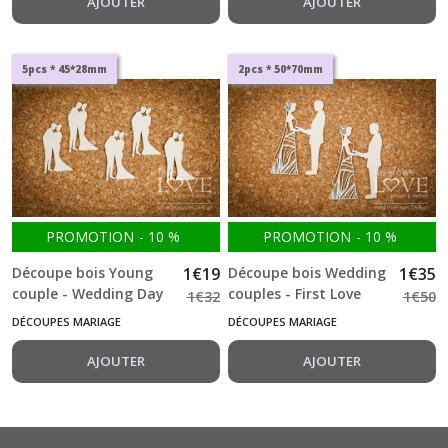
AJOUTER
AJOUTER
5pcs * 45*28mm
2pcs * 50*70mm
PROMOTION
-
10
%
PROMOTION
-
10
%
Découpe bois Young
1
€
19
Découpe bois Wedding
1
€
35
couple - Wedding Day
couples - First Love
1
€
32
1
€
50
2 - 361
-984-
DÉCOUPES MARIAGE
DÉCOUPES MARIAGE
AJOUTER
AJOUTER