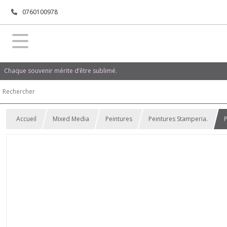
0760100978
Chaque souvenir mérite d’être sublimé.
Accueil
Mixed Media
Peintures
Peintures Stamperia.
P