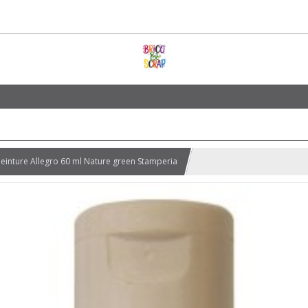
einture Allegro 60 ml Nature green Stamperia