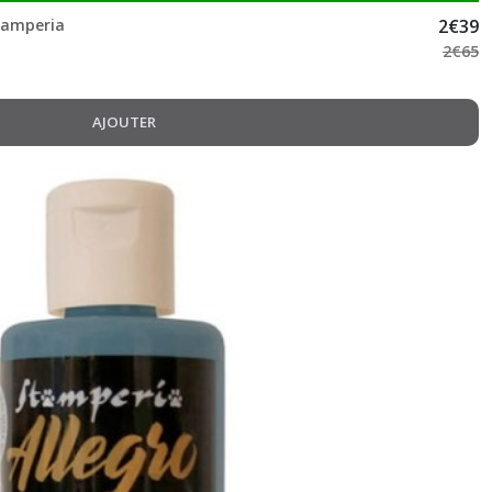
Stamperia
2
€
39
2
€
65
AJOUTER