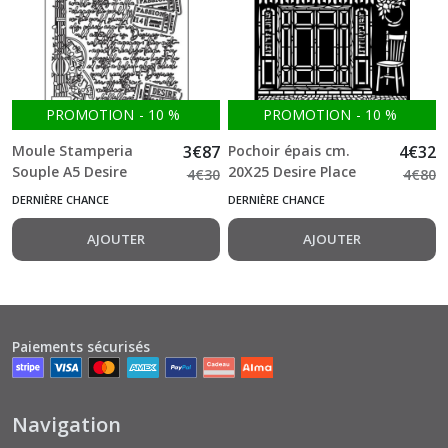
PROMOTION
-
10
%
PROMOTION
-
10
%
Moule Stamperia
3
€
87
Pochoir épais cm.
4
€
32
Souple A5 Desire
20X25 Desire Place
4
€
30
4
€
80
guitar
Tango Stamperia
DERNIÈRE CHANCE
DERNIÈRE CHANCE
AJOUTER
AJOUTER
Paiements sécurisés
Navigation