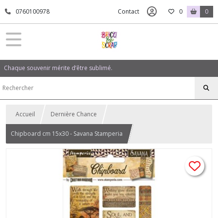
0760100978
Contact
0
0
Chaque souvenir mérite d’être sublimé.
Accueil
Dernière Chance
Chipboard cm 15x30 - Savana Stamperia