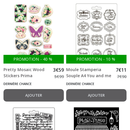
PROMOTION
-
40
%
PROMOTION
-
10
%
Pretty Mosaic Wood
3
€
59
Moule Stamperia
7
€
11
Stickers Prima
Souple A4 You and me
5
€
99
7
€
90
Marketing
plates
DERNIÈRE CHANCE
DERNIÈRE CHANCE
AJOUTER
AJOUTER