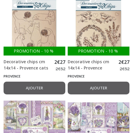
PROMOTION
-
10
%
PROMOTION
-
10
%
Decorative chips cm
2
€
27
Decorative chips cm
2
€
27
14x14 - Provence cats
14x14 - Provence
2
€
52
2
€
52
with wool balls
garland and birds
PROVENCE
PROVENCE
Stamperia
Stamperia
AJOUTER
AJOUTER