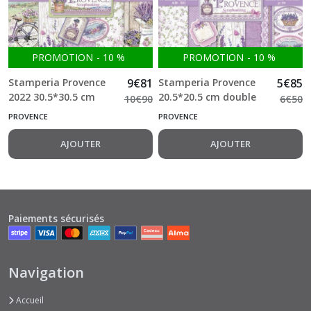
PROMOTION
-
10
%
PROMOTION
-
10
%
Stamperia Provence
9
€
81
Stamperia Provence
5
€
85
2022 30.5*30.5 cm
20.5*20.5 cm double
10
€
90
6
€
50
double Face Bloc 10
Face Bloc 10 feuilles
PROVENCE
PROVENCE
feuilles (12"X12")
(8"X8")
AJOUTER
AJOUTER
Paiements sécurisés
Navigation
Accueil