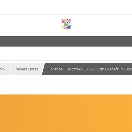
tock
Papiers Lisses
Florence • Cardstock 30,5x30,5cm Grapefruit 20pc