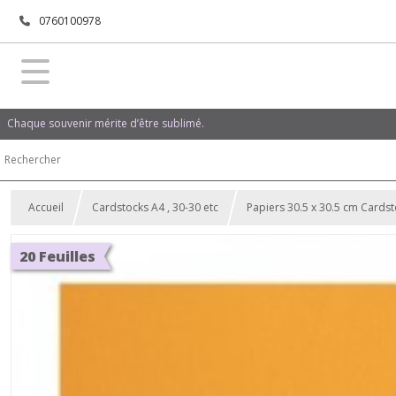
0760100978
Chaque souvenir mérite d’être sublimé.
Accueil
Cardstocks A4 , 30-30 etc
Papiers 30.5 x 30.5 cm Cards
20 Feuilles