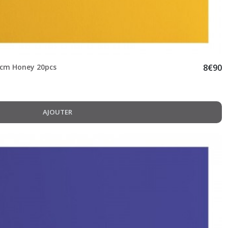
,5cm Honey 20pcs
8
€
90
AJOUTER