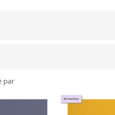
é par
20 Feuilles