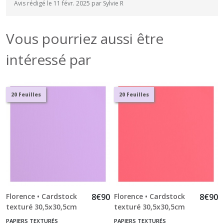
Avis rédigé le 11 févr. 2025 par Sylvie R
Vous pourriez aussi être
intéressé par
20 Feuilles
20 Feuilles
Florence • Cardstock
8
€
90
Florence • Cardstock
8
€
90
texturé 30,5x30,5cm
texturé 30,5x30,5cm
Hyacinth 20pcs
Anemone 20pcs
PAPIERS TEXTURÉS
PAPIERS TEXTURÉS