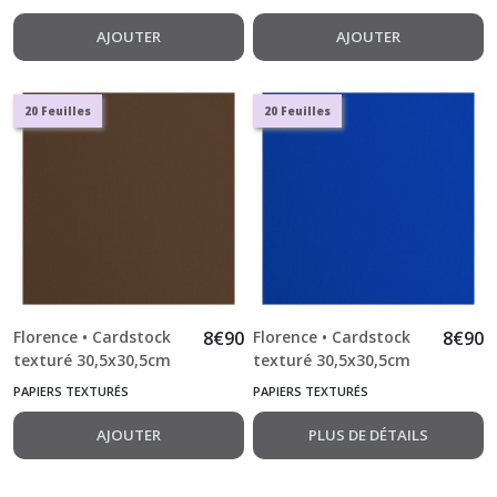
AJOUTER
AJOUTER
20 Feuilles
20 Feuilles
Florence • Cardstock
8
€
90
Florence • Cardstock
8
€
90
texturé 30,5x30,5cm
texturé 30,5x30,5cm
Hazelnut 20pcs
Sapphire 20pcs
PAPIERS TEXTURÉS
PAPIERS TEXTURÉS
AJOUTER
PLUS DE DÉTAILS