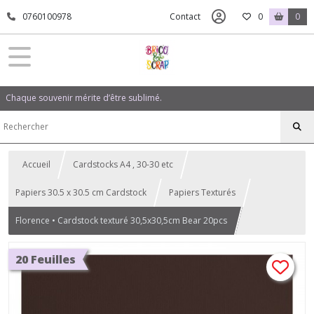
0760100978
Contact
0
0
Chaque souvenir mérite d’être sublimé.
Accueil
Cardstocks A4 , 30-30 etc
Papiers 30.5 x 30.5 cm Cardstock
Papiers Texturés
Florence • Cardstock texturé 30,5x30,5cm Bear 20pcs
20 Feuilles