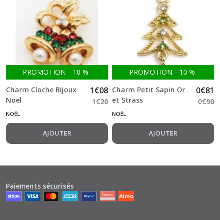
PROMOTION
-
10
%
PROMOTION
-
10
%
Charm Cloche Bijoux
1
€
08
Charm Petit Sapin Or
0
€
81
Noel
et Strass
1
€
20
0
€
90
NOËL
NOËL
AJOUTER
AJOUTER
Paiements sécurisés