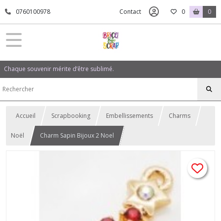
0760100978
Contact
0
0
Chaque souvenir mérite d’être sublimé.
Accueil
Scrapbooking
Embellissements
Charms
Noël
Charm Sapin Bijoux 2 Noel