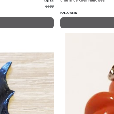
0
€
75
Charm Cercueil Halloween
0
€
83
HALLOWEEN