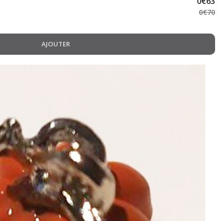
0
€
63
0
€
70
AJOUTER