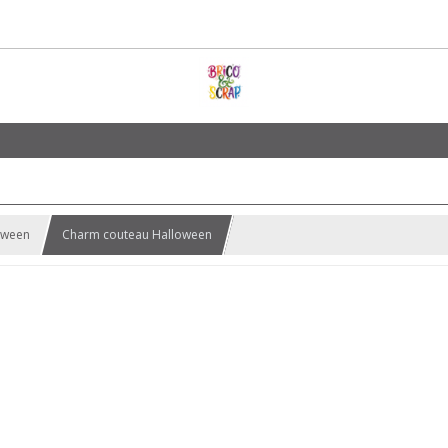
oween
Charm couteau Halloween