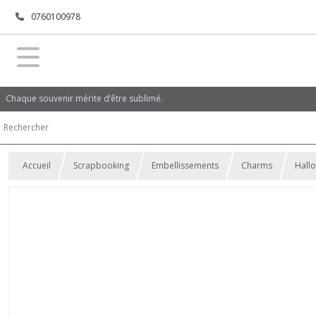
0760100978
Chaque souvenir mérite d’être sublimé.
Accueil
Scrapbooking
Embellissements
Charms
Hall