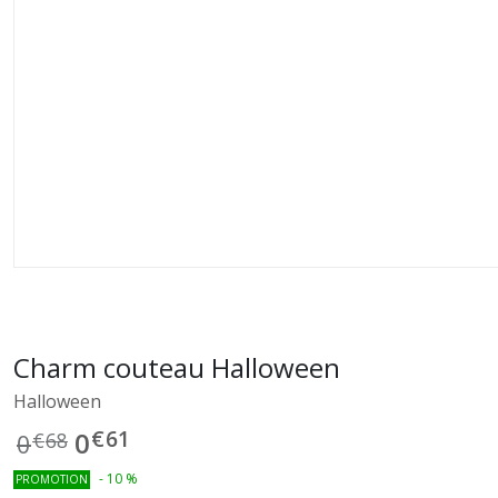
Charm couteau Halloween
Halloween
€
61
0
0
€
68
-
10
%
PROMOTION