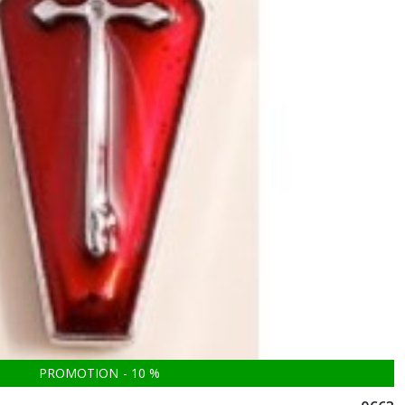
PROMOTION
-
10
%