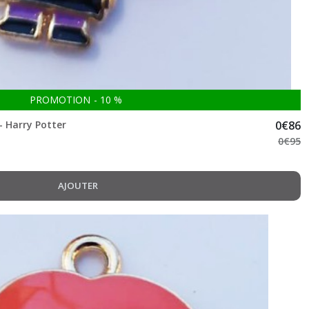
PROMOTION
-
10
%
 Harry Potter
0
€
86
0
€
95
AJOUTER