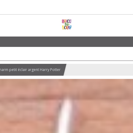
harm petit éclair argent Harry Potter