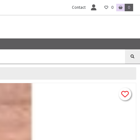
Contact
0
0