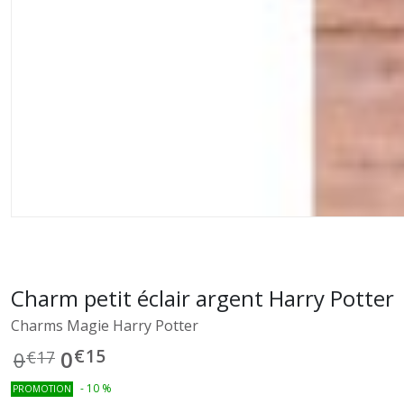
Charm petit éclair argent Harry Potter
Charms Magie Harry Potter
€
15
0
0
€
17
-
10
%
PROMOTION