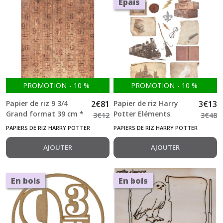
Epais
PROMOTION
-
10
%
PROMOTION
-
10
%
Papier de riz 9 3/4
2
€
81
Papier de riz Harry
3
€
13
Grand format 39 cm *
Potter Eléments
3
€
12
3
€
48
31 cm Harry Potter
Grand format 39 cm *
PAPIERS DE RIZ HARRY POTTER
PAPIERS DE RIZ HARRY POTTER
31 cm
AJOUTER
AJOUTER
En bois
En bois