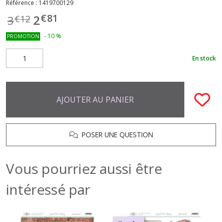
Référence :
1419700129
€
81
2
3
€
12
-
10
%
PROMOTION
En stock
AJOUTER AU PANIER
POSER UNE QUESTION
Vous pourriez aussi être
intéressé par