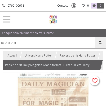
0760100978
Contact
0
0
Chaque souvenir mérite d’être sublimé.
Accueil
Univers Harry Potter
Papiers de riz Harry Potter
Papier de riz Daily Magician Grand format 39 cm * 31 cm Harry
Potter