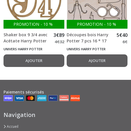
PROMOTION
-
10
%
PROMOTION
-
10
%
Shaker box 9 3/4 avec
3
€
89
Découpes bois Harry
5
€
40
Acétate Harry Potter
Potter 7 pcs 16 * 17
4
€
32
6
€
cm
UNIVERS HARRY POTTER
UNIVERS HARRY POTTER
AJOUTER
AJOUTER
Paiements sécurisés
Navigation
Accueil