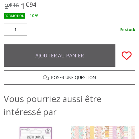
€
94
1
2
€
16
-
10
%
PROMOTION
En stock
AJOUTER AU PANIER
POSER UNE QUESTION
Vous pourriez aussi être
intéressé par