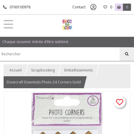
0760100978
Contact
0
0
Chaque souvenir mérite d’être sublimé.
Accueil
Scrapbooking
Embellissements
Dovecraft Essentials Photo 24 Corners Gold