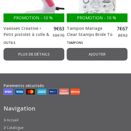
PROMOTION
-
10
%
PROMOTION
-
10
%
Vaessen Creative •
9
€
63
Tampon Mariage
7
€
67
Petit pistolet à colle &
Clear Stamps Bride To
10
€
70
8
€
52
10 bâtons de colle
Be
OUTILS
TAMPONS
7mm
PLUS DE DÉTAILS
AJOUTER
Paiements sécurisés
Navigation
Accueil
Catalogue