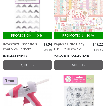
PROMOTION
-
10
%
PROMOTION
-
10
%
Dovecraft Essentials
1
€
94
Papiers Hello Baby
14
€
22
Photo 24 Corners
Girl 30*30 cm 12
2
€
16
15
€
80
Silver
feuilles + 1 planche
EMBELLISSEMENTS
MARQUES ET COLLECTIONS
stickers Echo Park
AJOUTER
AJOUTER
7mm