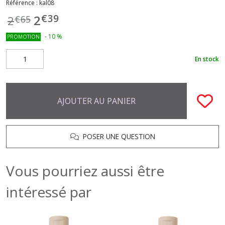
Référence :
kal08
€
39
2
2
€
65
-
10
%
PROMOTION
En stock
AJOUTER AU PANIER
POSER UNE QUESTION
Vous pourriez aussi être
intéressé par