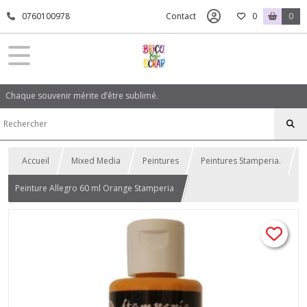
0760100978
Contact
0
0
Chaque souvenir mérite d’être sublimé.
Accueil
Mixed Media
Peintures
Peintures Stamperia.
Peinture Allegro 60 ml Orange Stamperia