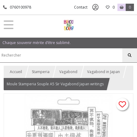
0760100978
Contact
0
0
Chaque souvenir mérite d’être sublimé.
Accueil
Stamperia
Vagabond
Vagabond in Japan
Moule Stamperia Souple A5 Sir Vagabond Japan writings