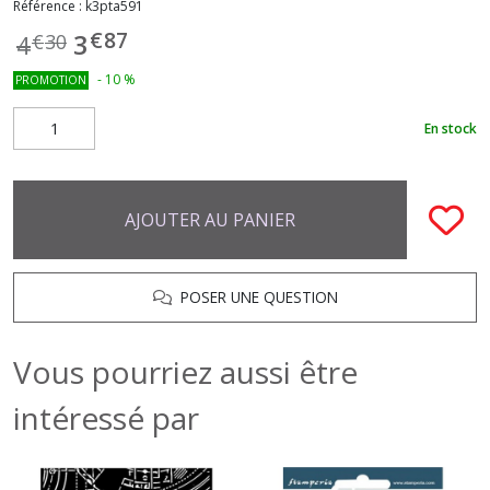
Référence :
k3pta591
€
87
3
4
€
30
-
10
%
PROMOTION
En stock
AJOUTER AU PANIER
POSER UNE QUESTION
Vous pourriez aussi être
intéressé par