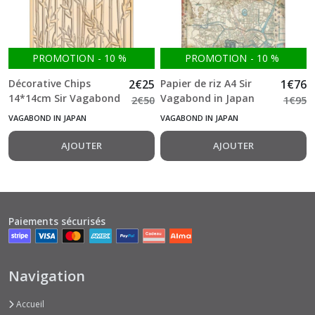
PROMOTION
-
10
%
PROMOTION
-
10
%
Décorative Chips
2
€
25
Papier de riz A4 Sir
1
€
76
14*14cm Sir Vagabond
Vagabond in Japan
2
€
50
1
€
95
in Japan bamboo
map
VAGABOND IN JAPAN
VAGABOND IN JAPAN
Stamperia
AJOUTER
AJOUTER
Paiements sécurisés
Navigation
Accueil