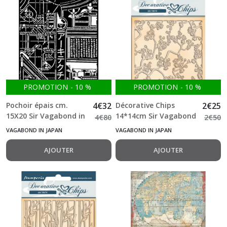
PROMOTION
-
10
%
PROMOTION
-
10
%
Pochoir épais cm.
4
€
32
Décorative Chips
2
€
25
15X20 Sir Vagabond in
14*14cm Sir Vagabond
4
€
80
2
€
50
Japan texture
in Japan texture
VAGABOND IN JAPAN
VAGABOND IN JAPAN
mechanism stamperia
Stamperia
AJOUTER
AJOUTER