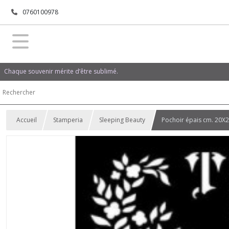
0760100978
Chaque souvenir mérite d’être sublimé.
Accueil
Stamperia
Sleeping Beauty
Pochoir épais cm. 20X