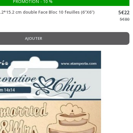
PROMOTION
-
10
%
2*15.2 cm double Face Bloc 10 feuilles (6"X6")
5
€
22
5
€
80
AJOUTER