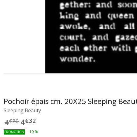
Pochoir épais cm. 20X25 Sleeping Bea
Sleeping Beauty
€
32
4
4
€
80
-
10
%
PROMOTION