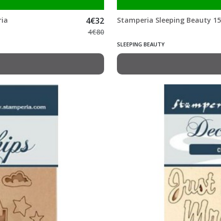
ria
4
€
32
Stamperia Sleeping Beauty 15.
4
€
80
SLEEPING BEAUTY