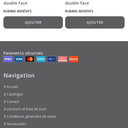
double face
double face
transparent 12 mm x
transparent 65 mm x
RUBANS ADHÉSIFS
RUBANS ADHÉSIFS
20 m Sticky Tape
15 m Sticky Tape
AJOUTER
AJOUTER
Paiements sécurisés
Navigation
Accueil
Catalogue
Contact
Livraison et frais de port
Conditions générales de vente
Nouveautés