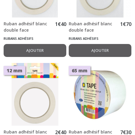
Ruban adhésif blanc
1
€
40
Ruban adhésif blanc
1
€
70
double face
double face
transparent 6 mm x
transparent 9 mm x
RUBANS ADHÉSIFS
RUBANS ADHÉSIFS
20 m Sticky Tape
20 m Sticky Tape
AJOUTER
AJOUTER
12 mm
65 mm
Ruban adhésif blanc
2
€
40
Ruban adhésif blanc
7
€
30