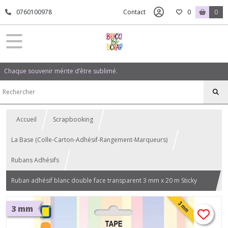
0760100978
Contact
0
0
Chaque souvenir mérite d’être sublimé.
Accueil
Scrapbooking
La Base (Colle-Carton-Adhésif-Rangement-Marqueurs)
Rubans Adhésifs
Ruban adhésif blanc double face transparent 3 mm x 20 m Sticky
Tape
3 mm