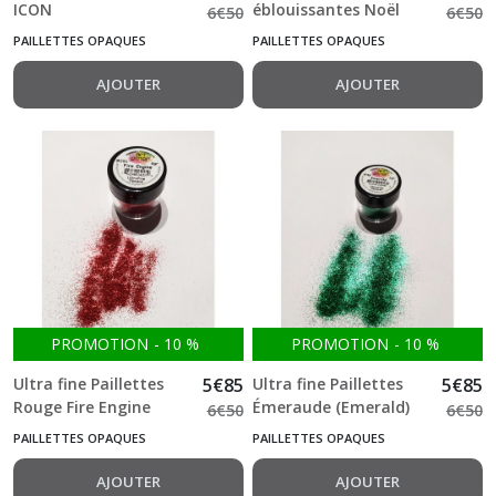
ICON
éblouissantes Noël
6
€
50
6
€
50
Yuletide Dazzler
PAILLETTES OPAQUES
PAILLETTES OPAQUES
AJOUTER
AJOUTER
PROMOTION
-
10
%
PROMOTION
-
10
%
Ultra fine Paillettes
5
€
85
Ultra fine Paillettes
5
€
85
Rouge Fire Engine
Émeraude (Emerald)
6
€
50
6
€
50
PAILLETTES OPAQUES
PAILLETTES OPAQUES
AJOUTER
AJOUTER