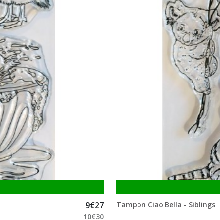
9
€
27
Tampon Ciao Bella - Siblings
10
€
30