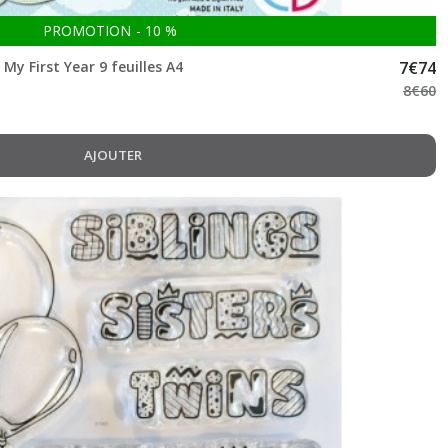
PROMOTION
-
10
%
My First Year 9 feuilles A4
7
€
74
8
€
60
AJOUTER