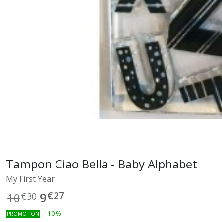
Tampon Ciao Bella - Baby Alphabet
My First Year
€
27
9
10
€
30
-
10
%
PROMOTION