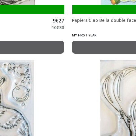
9
€
27
Papiers Ciao Bella double face 
10
€
30
MY FIRST YEAR