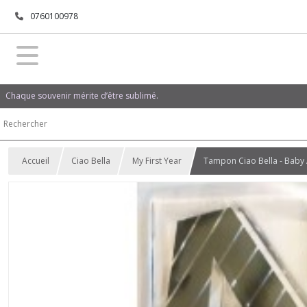
0760100978
Chaque souvenir mérite d’être sublimé.
Accueil
Ciao Bella
My First Year
Tampon Ciao Bella - Baby