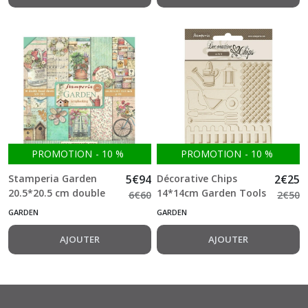
PROMOTION
-
10
%
PROMOTION
-
10
%
Stamperia Garden
5
€
94
Décorative Chips
2
€
25
20.5*20.5 cm double
14*14cm Garden Tools
6
€
60
2
€
50
Face Bloc 10 feuilles
Stamperia
GARDEN
GARDEN
(8"X8")
AJOUTER
AJOUTER