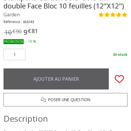
double Face Bloc 10 feuilles (12"X12")
Garden
Référence :
sbbl43
€
81
9
10
€
90
-
10
%
PROMOTION
En stock
AJOUTER AU PANIER
POSER UNE QUESTION
Description