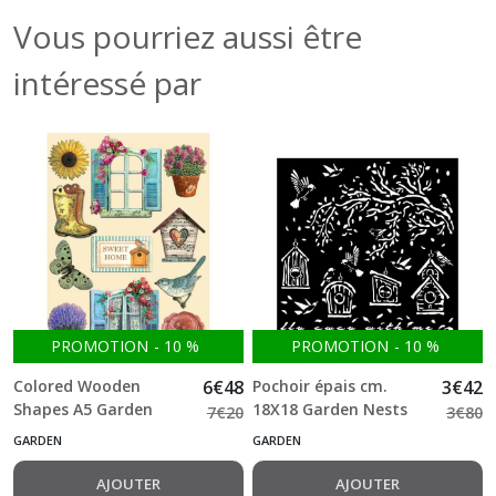
Vous pourriez aussi être
intéressé par
PROMOTION
-
10
%
PROMOTION
-
10
%
Colored Wooden
6
€
48
Pochoir épais cm.
3
€
42
Shapes A5 Garden
18X18 Garden Nests
7
€
20
3
€
80
Stamperia
Stamperia
GARDEN
GARDEN
AJOUTER
AJOUTER