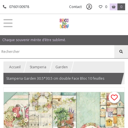
0760100978
Contact
0
0
Chaque souvenir mérite d’être sublimé.
Accueil
Stamperia
Garden
Stamperia Garden 30.5*30.5 cm double Face Bloc 10 feuilles
(12"X12")