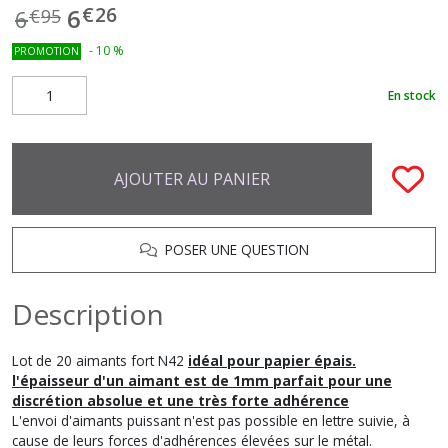
€
26
6
6
€
95
-
10
%
PROMOTION
En stock
AJOUTER AU PANIER
POSER UNE QUESTION
Description
Lot de 20 aimants fort N42
idéal pour papier épais.
l'épaisseur d'un aimant est de 1mm parfait pour une
discrétion absolue et une très forte adhérence
L'envoi d'aimants puissant n'est pas possible en lettre suivie, à
cause de leurs forces d'adhérences élevées sur le métal.