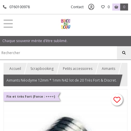
0760100978
Contact
0
0
Chaque souvenir mérite d’être sublimé.
Accueil
Scrapbooking
Petits accessoires
Aimants
Aimants Néodyme 12mm * 1mm N42 lot de 20 Très Fort & Discret.
Fin et très Fort (Force : ++++)