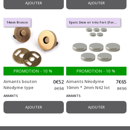
AJOUTER
AJOUTER
14mm Bronze
Epais 2mm et très Fort (Force : +++++)
PROMOTION
-
10
%
PROMOTION
-
10
%
Aimants bouton
0
€
52
Aimants Néodyme
7
€
65
Néodyme type
10mm * 2mm N42 lot
0
€
58
8
€
50
attache parisienne
de 20 Très Fort Epais
AIMANTS
AIMANTS
14mm Bronze
AJOUTER
AJOUTER