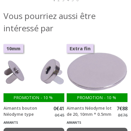
Vous pourriez aussi être
intéressé par
10mm
Extra fin
PROMOTION
-
10
%
PROMOTION
-
10
%
Aimants bouton
0
€
41
Aimants Néodyme lot
7
€
88
Néodyme type
de 20, 10mm * 0.5mm
0
€
45
8
€
76
attache parisienne
N52 Fort et extra fin
AIMANTS
AIMANTS
10mm