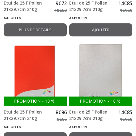
Etui de 25 F Pollen
9
€
72
Etui de 25 F Pollen
14
€
85
21x29.7cm 210g -
21x29.7cm 210g -
10
€
80
16
€
50
Opaline
Ivoire Irisé
A4 POLLEN
A4 POLLEN
PLUS DE DÉTAILS
AJOUTER
PROMOTION
-
10
%
PROMOTION
-
10
%
Etui de 25 F Pollen
8
€
96
Etui de 25 F Pollen
14
€
85
21x29.7cm 210g -
21x29.7cm 210g -
9
€
95
16
€
50
Rouge Corail
Argent
A4 POLLEN
A4 POLLEN