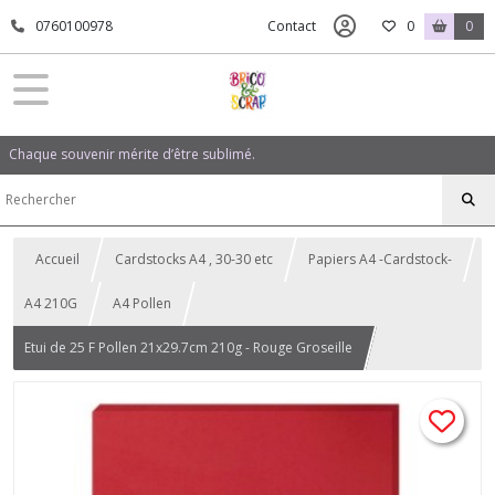
0760100978
Contact
0
0
Chaque souvenir mérite d’être sublimé.
Accueil
Cardstocks A4 , 30-30 etc
Papiers A4 -Cardstock-
A4 210G
A4 Pollen
Etui de 25 F Pollen 21x29.7cm 210g - Rouge Groseille