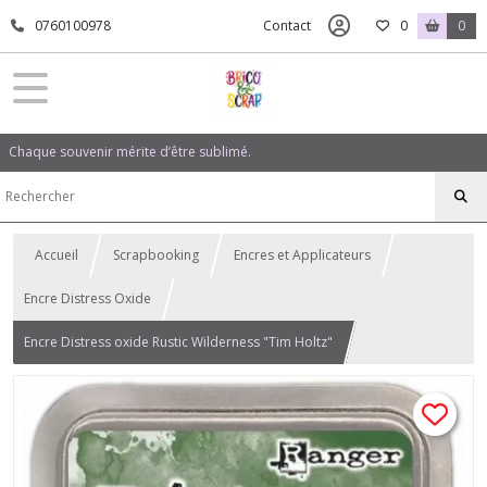
0760100978
Contact
0
0
Chaque souvenir mérite d’être sublimé.
Accueil
Scrapbooking
Encres et Applicateurs
Encre Distress Oxide
Encre Distress oxide Rustic Wilderness "Tim Holtz"