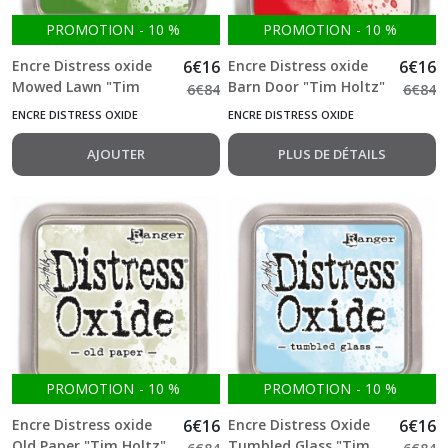
PROMOTION
-
10
%
PROMOTION
-
10
%
Encre Distress oxide
6
€
16
Encre Distress oxide
6
€
16
Mowed Lawn "Tim
Barn Door "Tim Holtz"
6
€
84
6
€
84
Holtz"
ENCRE DISTRESS OXIDE
ENCRE DISTRESS OXIDE
AJOUTER
PLUS DE DÉTAILS
PROMOTION
-
10
%
PROMOTION
-
10
%
Encre Distress oxide
6
€
16
Encre Distress Oxide
6
€
16
Old Paper "Tim Holtz"
Tumbled Glass "Tim