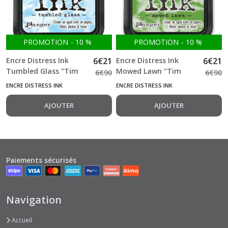
PROMOTION
-
10
%
PROMOTION
-
10
%
Encre Distress Ink
6
€
21
Encre Distress Ink
6
€
21
Tumbled Glass "Tim
Mowed Lawn "Tim
6
€
90
6
€
90
Holtz"
Holtz"
ENCRE DISTRESS INK
ENCRE DISTRESS INK
AJOUTER
AJOUTER
Paiements sécurisés
Navigation
Accueil