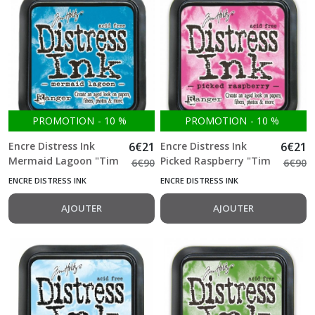
PROMOTION
-
10
%
PROMOTION
-
10
%
Encre Distress Ink
6
€
21
Encre Distress Ink
6
€
21
Mermaid Lagoon "Tim
Picked Raspberry "Tim
6
€
90
6
€
90
Holtz"
Holtz"
ENCRE DISTRESS INK
ENCRE DISTRESS INK
AJOUTER
AJOUTER