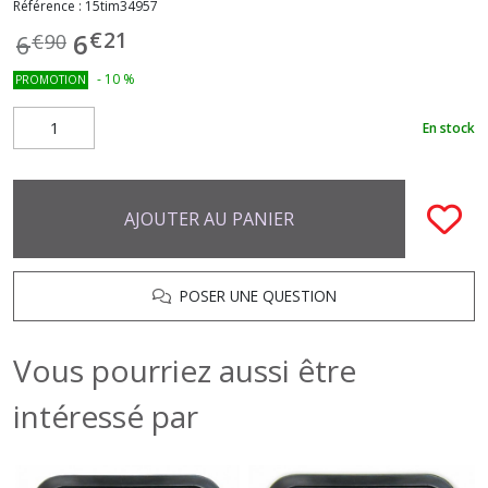
Référence :
15tim34957
€
21
6
6
€
90
-
10
%
PROMOTION
En stock
AJOUTER AU PANIER
POSER UNE QUESTION
Vous pourriez aussi être
intéressé par