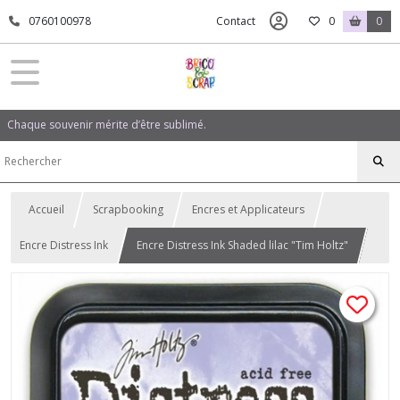
0760100978
Contact
0
0
Chaque souvenir mérite d’être sublimé.
Accueil
Scrapbooking
Encres et Applicateurs
Encre Distress Ink
Encre Distress Ink Shaded lilac "Tim Holtz"