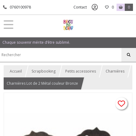
0760100978
Contact
0
0
Chaque souvenir mérite d’être sublimé.
Accueil
Scrapbooking
Petits accessoires
Charnières
Charnières Lot de 2 Métal couleur Bronze