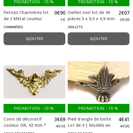
PROMOTION
-
10
%
PROMOTION
-
10
%
Petites Charnières lot
0
€
90
Oeillet noir lot de 40
2
€
07
de 2 Métal couleur
pièces 5 x 9,5 x 4,9 mm
1
€
2
€
30
bronze
plaqué zinc noir
CHARNIÈRES
OEILLETS
AJOUTER
AJOUTER
PROMOTION
-
10
%
PROMOTION
-
10
%
Coins (8) décoratif
3
€
69
Pied d'angle de boîte
4
€
41
couleur OR, 42 mm *
Lot de 4 | Modèle en
4
€
10
4
€
90
42 mm
Bronze Antique 42mm