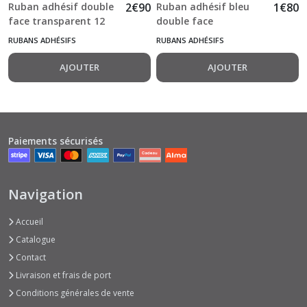
Ruban adhésif double
2
€
90
Ruban adhésif bleu
1
€
80
face transparent 12
double face
mm x 10 m Sticky
transparent 3 mm x
RUBANS ADHÉSIFS
RUBANS ADHÉSIFS
Tape
10 m Sticky Tape
AJOUTER
AJOUTER
Paiements sécurisés
Navigation
Accueil
Catalogue
Contact
Livraison et frais de port
Conditions générales de vente