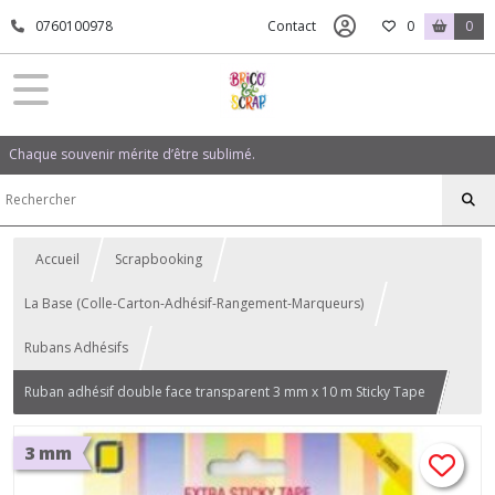
0760100978
Contact
0
0
Chaque souvenir mérite d’être sublimé.
Accueil
Scrapbooking
La Base (Colle-Carton-Adhésif-Rangement-Marqueurs)
Rubans Adhésifs
Ruban adhésif double face transparent 3 mm x 10 m Sticky Tape
3 mm