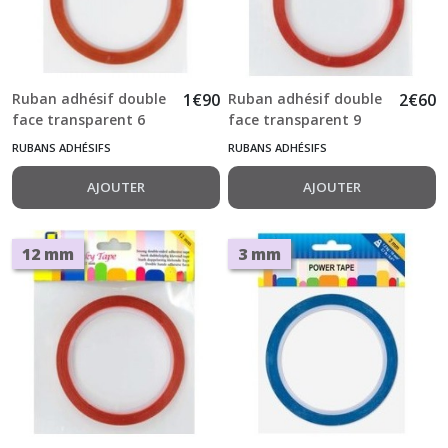
Ruban adhésif double
1
€
90
Ruban adhésif double
2
€
60
face transparent 6
face transparent 9
mm x 10 m Sticky
mm x 10 m Sticky
RUBANS ADHÉSIFS
RUBANS ADHÉSIFS
Tape
Tape
AJOUTER
AJOUTER
12 mm
3 mm