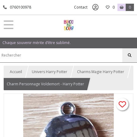
0760100978
Contact
0
0
Chaque souvenir mérite d’être sublimé.
Accueil
Univers Harry Potter
Charms Magie Harry Potter
Charm Personnage Voldemort - Harry Potter