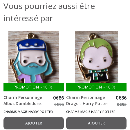
Vous pourriez aussi être
intéressé par
PROMOTION
-
10
%
PROMOTION
-
10
%
Charm Personnage
0
€
86
Charm Personnage
0
€
86
Albus Dumbledore-
Drago - Harry Potter
0
€
95
0
€
95
Harry Potter
CHARMS MAGIE HARRY POTTER
CHARMS MAGIE HARRY POTTER
AJOUTER
AJOUTER