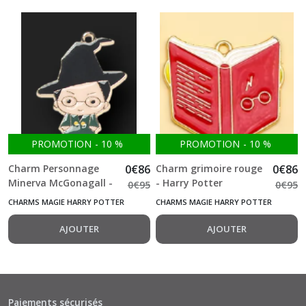
PROMOTION
-
10
%
PROMOTION
-
10
%
Charm Personnage
0
€
86
Charm grimoire rouge
0
€
86
Minerva McGonagall -
- Harry Potter
0
€
95
0
€
95
Harry Potter
CHARMS MAGIE HARRY POTTER
CHARMS MAGIE HARRY POTTER
AJOUTER
AJOUTER
Paiements sécurisés