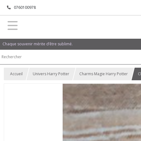
0760100978
Chaque souvenir mérite d’être sublimé.
Accueil
Univers Harry Potter
Charms Magie Harry Potter
C