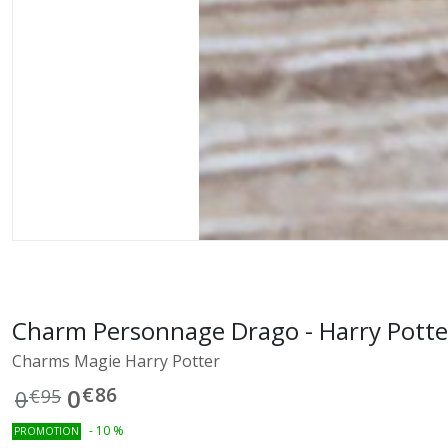
Charm Personnage Drago - Harry Potte
Charms Magie Harry Potter
€
86
0
0
€
95
-
10
%
PROMOTION