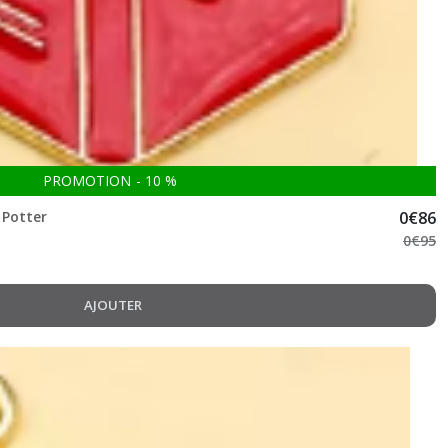
PROMOTION
-
10
%
 Potter
0
€
86
0
€
95
AJOUTER