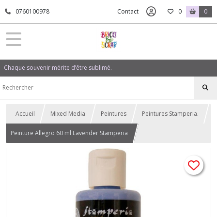
0760100978
Contact
0
0
Chaque souvenir mérite d’être sublimé.
Accueil
Mixed Media
Peintures
Peintures Stamperia.
Peinture Allegro 60 ml Lavender Stamperia