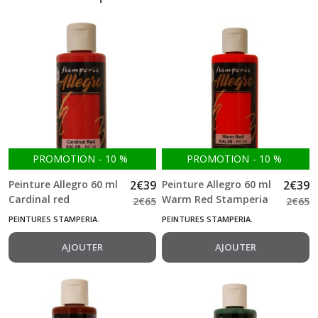
PROMOTION
-
10
%
PROMOTION
-
10
%
Peinture Allegro 60 ml
2
€
39
Peinture Allegro 60 ml
2
€
39
Cardinal red
Warm Red Stamperia
2
€
65
2
€
65
Stamperia
PEINTURES STAMPERIA.
PEINTURES STAMPERIA.
AJOUTER
AJOUTER