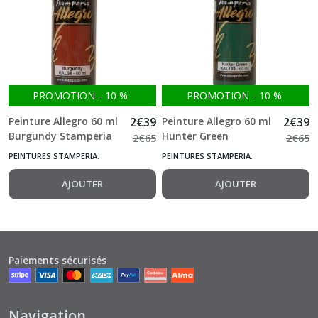
PROMOTION
-
10
%
PROMOTION
-
10
%
Peinture Allegro 60 ml
2
€
39
Peinture Allegro 60 ml
2
€
39
Burgundy Stamperia
Hunter Green
2
€
65
2
€
65
Stamperia
PEINTURES STAMPERIA.
PEINTURES STAMPERIA.
AJOUTER
AJOUTER
Paiements sécurisés
Navigation