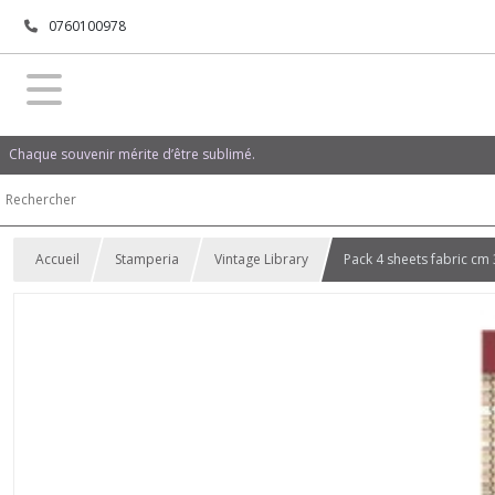
0760100978
Chaque souvenir mérite d’être sublimé.
Accueil
Stamperia
Vintage Library
Pack 4 sheets fabric cm 