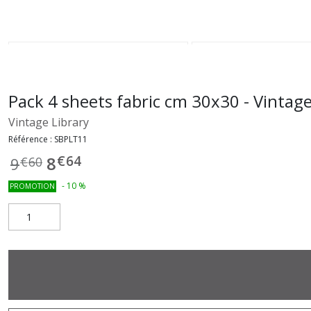
Pack 4 sheets fabric cm 30x30 - Vintag
Vintage Library
Référence :
SBPLT11
€
64
8
9
€
60
-
10
%
PROMOTION