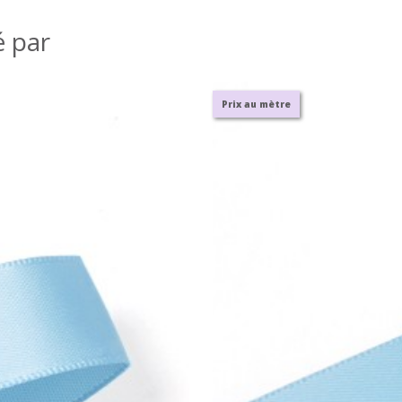
é par
Prix au mètre