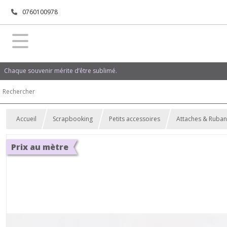
0760100978
Chaque souvenir mérite d’être sublimé.
Accueil
Scrapbooking
Petits accessoires
Attaches & Ruban
Prix au mètre