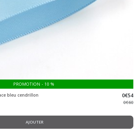
PROMOTION
-
10
%
ce bleu cendrillon
0
€
54
0
€
60
AJOUTER