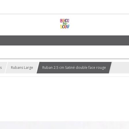
s
Rubans Large
Ruban 2.5 cm Satiné double face rouge