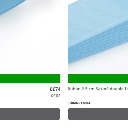
0
€
74
Ruban 2.5 cm Satiné double fa
0
€
82
RUBANS LARGE