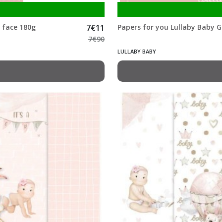
e face 180g
7
€
11
Papers for you Lullaby Baby Gi
7
€
90
LULLABY BABY