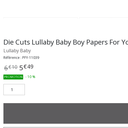
Die Cuts Lullaby Baby Boy Papers For Y
Lullaby Baby
Référence :
PFY-11039
€
49
5
6
€
10
-
10
%
PROMOTION