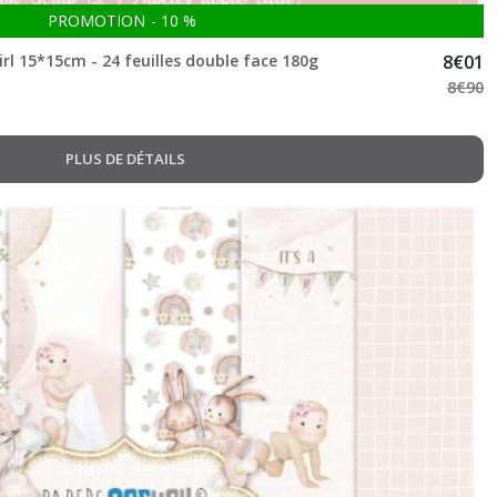
PROMOTION
-
10
%
rl 15*15cm - 24 feuilles double face 180g
8
€
01
8
€
90
PLUS DE DÉTAILS