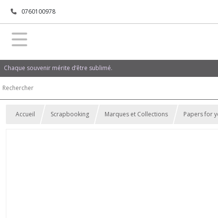
0760100978
Chaque souvenir mérite d’être sublimé.
Accueil
Scrapbooking
Marques et Collections
Papers for 