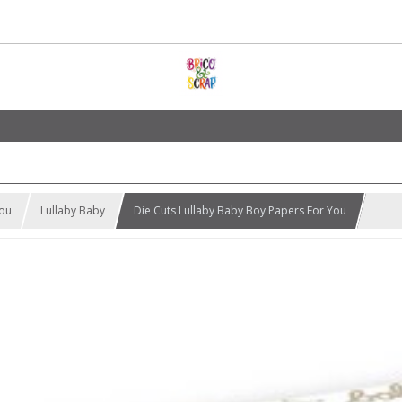
you
Lullaby Baby
Die Cuts Lullaby Baby Boy Papers For You