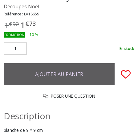
Découpes Noël
Référence :
LA18659
€
73
1
1
€
92
-
10
%
PROMOTION
En stock
AJOUTER AU PANIER
POSER UNE QUESTION
Description
planche de 9 * 9 cm