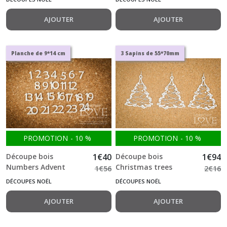
AJOUTER
AJOUTER
Planche de 9*14 cm
3 Sapins de 55*70mm
PROMOTION
-
10
%
PROMOTION
-
10
%
Découpe bois
1
€
40
Découpe bois
1
€
94
Numbers Advent
Christmas trees
1
€
56
2
€
16
Calendar - Vintage
Christmas Nutcracker
DÉCOUPES NOËL
DÉCOUPES NOËL
Christmas -701
-488-
AJOUTER
AJOUTER