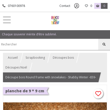
0760100978
Contact
0
0
Chaque souvenir mérite d’être sublimé.
Accueil
Scrapbooking
Découpes bois
Découpes Noël
Découpe bois Round frame with snowlakes - Shabby Winter -659-
planche de 9 * 9 cm