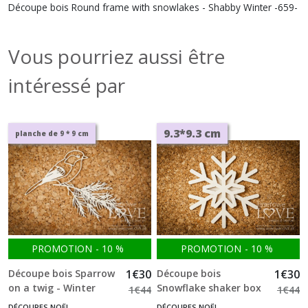
Découpe bois Round frame with snowlakes - Shabby Winter -659-
Vous pourriez aussi être
intéressé par
9.3*9.3 cm
planche de 9 * 9 cm
PROMOTION
-
10
%
PROMOTION
-
10
%
Découpe bois Sparrow
1
€
30
Découpe bois
1
€
30
on a twig - Winter
Snowflake shaker box
1
€
44
1
€
44
Song -497-
- Winter fun -459-
DÉCOUPES NOËL
DÉCOUPES NOËL