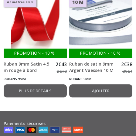
10 M
4.5 mètres 9mm
PROMOTION
-
10
%
PROMOTION
-
10
%
Ruban 9mm Satin 4.5
2
€
43
Ruban de satin 9mm
2
€
38
m rouge à bord
Argent Vaessen 10 M
2
€
70
2
€
64
métallique argenté
RUBANS 9MM
RUBANS 9MM
PLUS DE DÉTAILS
AJOUTER
Paiements sécurisés