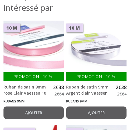
intéressé par
10 M
10 M
PROMOTION
-
10
%
PROMOTION
-
10
%
Ruban de satin 9mm
2
€
38
Ruban de satin 9mm
2
€
38
rose Clair Vaessen 10
Argent clair Vaessen
2
€
64
2
€
64
M
10 M
RUBANS 9MM
RUBANS 9MM
AJOUTER
AJOUTER