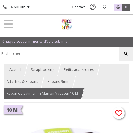
0760100978
Contact
0
0
Chaque souvenir mérite d’être sublimé.
Accueil
Scrapbooking
Petits accessoires
Attaches & Rubans
Rubans 9mm
Ruban de satin 9mm Marron Vaessen 10 M
10 M