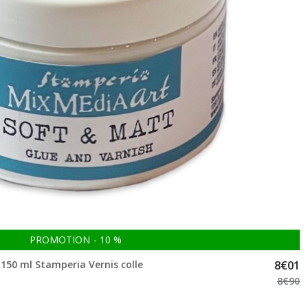
PROMOTION
-
10
%
150 ml Stamperia Vernis colle
8
€
01
8
€
90