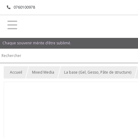
0760100978
Chaque souvenir mérite d’être sublimé.
Accueil
Mixed Media
La base (Gel, Gesso, Pâte de structure)