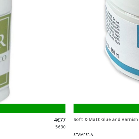
4
€
77
Soft & Matt Glue and Varnish 
5
€
30
STAMPERIA.