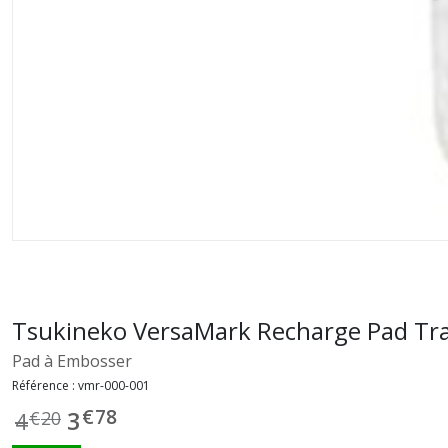
Tsukineko VersaMark Recharge Pad Tr
Pad à Embosser
Référence :
vmr-000-001
€
78
3
4
€
20