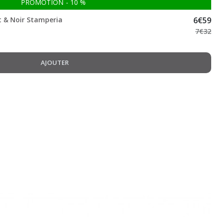
PROMOTION
-
10
%
t & Noir Stamperia
6
€
59
7
€
32
AJOUTER