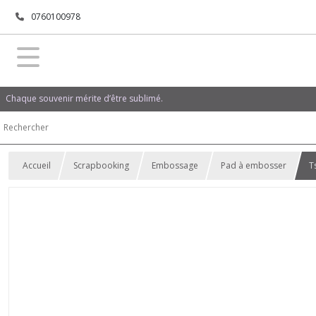
0760100978
Chaque souvenir mérite d’être sublimé.
Accueil
Scrapbooking
Embossage
Pad à embosser
T