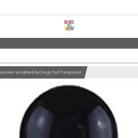
sukineko VersaMark Recharge Pad Transparent