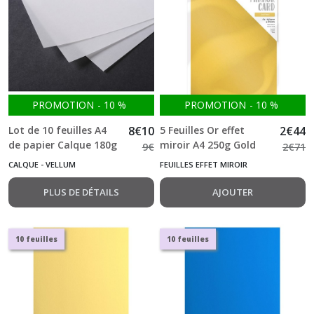
PROMOTION
-
10
%
PROMOTION
-
10
%
Lot de 10 feuilles A4
8
€
10
5 Feuilles Or effet
2
€
44
de papier Calque 180g
miroir A4 250g Gold
9
€
2
€
71
( Vellum )
pearl
CALQUE - VELLUM
FEUILLES EFFET MIROIR
PLUS DE DÉTAILS
AJOUTER
10 feuilles
10 feuilles