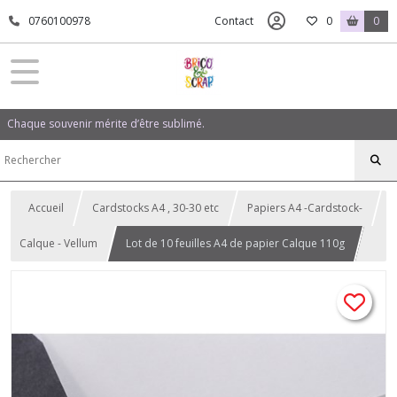
0760100978
Contact
0
0
Chaque souvenir mérite d’être sublimé.
Accueil
Cardstocks A4 , 30-30 etc
Papiers A4 -Cardstock-
Calque - Vellum
Lot de 10 feuilles A4 de papier Calque 110g