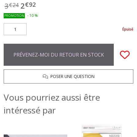
€
92
2
3
€
24
-
10
%
PROMOTION
Épuisé
PRÉVENEZ-MOI DU RETOUR EN STOCK
POSER UNE QUESTION
Vous pourriez aussi être
intéressé par