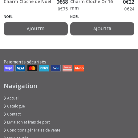
Charm Cloche de Noël
0
€
68
Charm Cloche Or 16
0
€
22
mm
0
€
75
0
€
24
NOËL
NOËL
AJOUTER
AJOUTER
Paiements sécurisés
Navigation
Accueil
Catalogue
Contact
Livraison et frais de port
Conditions générales de vente