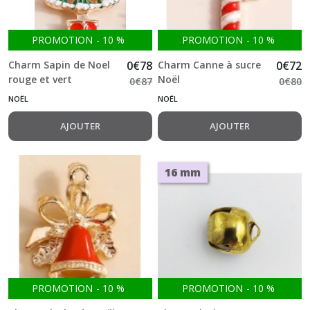
PROMOTION
-
10
%
PROMOTION
-
10
%
Charm Sapin de Noel
0
€
78
Charm Canne à sucre
0
€
72
rouge et vert
Noël
0
€
87
0
€
80
NOËL
NOËL
AJOUTER
AJOUTER
16 mm
PROMOTION
-
10
%
PROMOTION
-
10
%