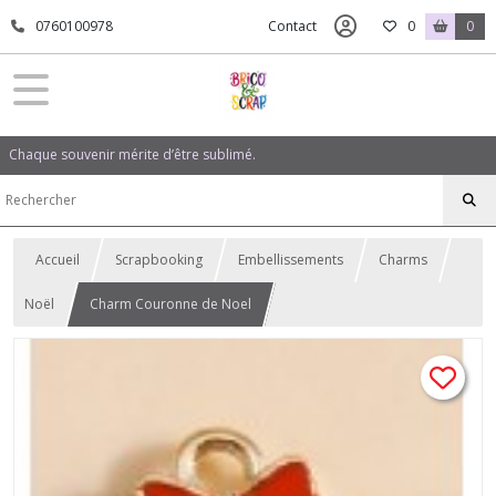
0760100978
Contact
0
0
Chaque souvenir mérite d’être sublimé.
Accueil
Scrapbooking
Embellissements
Charms
Noël
Charm Couronne de Noel