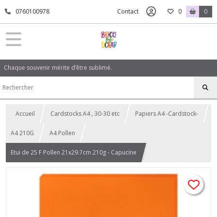
0760100978
Contact
0
0
Chaque souvenir mérite d’être sublimé.
Accueil
Cardstocks A4 , 30-30 etc
Papiers A4 -Cardstock-
A4 210G
A4 Pollen
Etui de 25 F Pollen 21x29.7cm 210g - Capucine