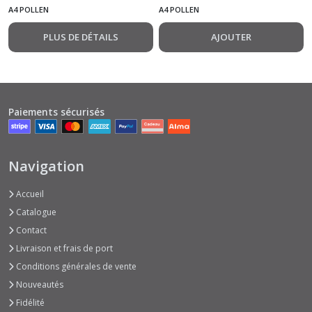
Hortensia
A4 POLLEN
A4 POLLEN
PLUS DE DÉTAILS
AJOUTER
Paiements sécurisés
Navigation
Accueil
Catalogue
Contact
Livraison et frais de port
Conditions générales de vente
Nouveautés
Fidélité