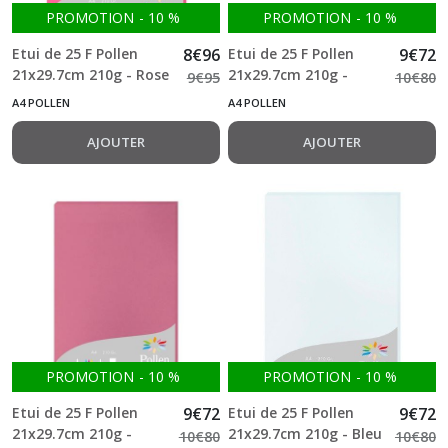
PROMOTION
-
10
%
PROMOTION
-
10
%
Etui de 25 F Pollen
8
€
96
Etui de 25 F Pollen
9
€
72
21x29.7cm 210g - Rose
21x29.7cm 210g -
9
€
95
10
€
80
fuchsia
Natura
A4 POLLEN
A4 POLLEN
AJOUTER
AJOUTER
PROMOTION
-
10
%
PROMOTION
-
10
%
Etui de 25 F Pollen
9
€
72
Etui de 25 F Pollen
9
€
72
21x29.7cm 210g -
21x29.7cm 210g - Bleu
10
€
80
10
€
80