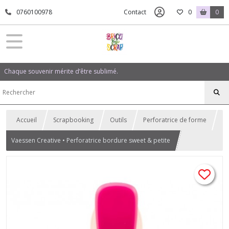
0760100978
Contact
0
0
Chaque souvenir mérite d’être sublimé.
Accueil
Scrapbooking
Outils
Perforatrice de forme
Vaessen Creative • Perforatrice bordure sweet & petite