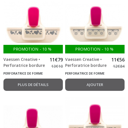
PROMOTION
-
10
%
PROMOTION
-
10
%
Vaessen Creative •
11
€
79
Vaessen Creative •
11
€
56
Perforatrice bordure
Perforatrice bordure
13
€
10
12
€
84
Coeur 4
fleur
PERFORATRICE DE FORME
PERFORATRICE DE FORME
PLUS DE DÉTAILS
AJOUTER